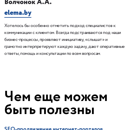
Волчонок А.А.
К
elema.by
1
Хотелось бы особенно отметить подход специалистов к
Б
 с
коммуникации с клиентом. Всегда подстраиваются под наши
сп
бизнес-процессы, проявляют инициативу, «слышат» и
ка
грамотно интерпретируют каждую задачу, дают оперативные
ответы, помощь и консультации по всем вопросам.
Чем еще можем
быть полезны
SEO-продвижение интернет-порталов