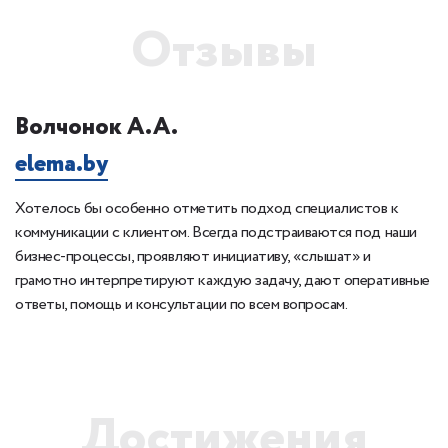
Отзывы
Волчонок А.А.
К
elema.by
1
Хотелось бы особенно отметить подход специалистов к
Б
 с
коммуникации с клиентом. Всегда подстраиваются под наши
сп
бизнес-процессы, проявляют инициативу, «слышат» и
ка
грамотно интерпретируют каждую задачу, дают оперативные
ответы, помощь и консультации по всем вопросам.
Достижения