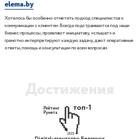
elema.by
1
Хотелось бы особенно отметить подход специалистов к
Б
 с
коммуникации с клиентом. Всегда подстраиваются под наши
сп
бизнес-процессы, проявляют инициативу, «слышат» и
ка
грамотно интерпретируют каждую задачу, дают оперативные
ответы, помощь и консультации по всем вопросам.
Достижения
топ-1
Рейтинг
Рунета
2025
Digital-агентство Беларуси