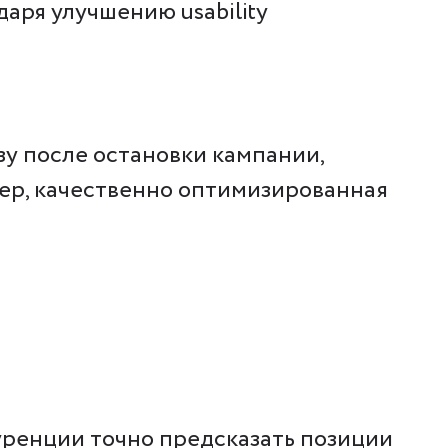
аря улучшению usability
зу после остановки кампании,
ер, качественно оптимизированная
уренции точно предсказать позиции