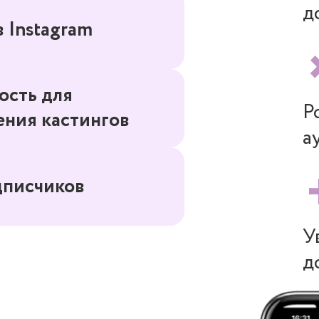
д
 Instagram
ость для
Р
ения кастингов
а
дписчиков
У
д