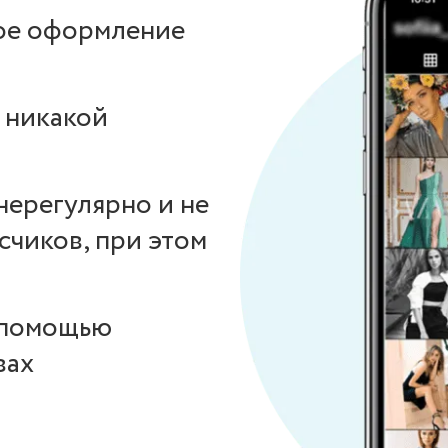
ое оформление
л никакой
 нерегулярно и не
счиков, при этом
 помощью
вах