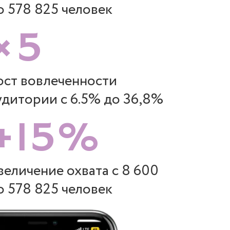
о 578 825 человек
×5
ост вовлеченности
удитории с 6.5% до 36,8%
+15%
величение охвата с 8 600
о 578 825 человек