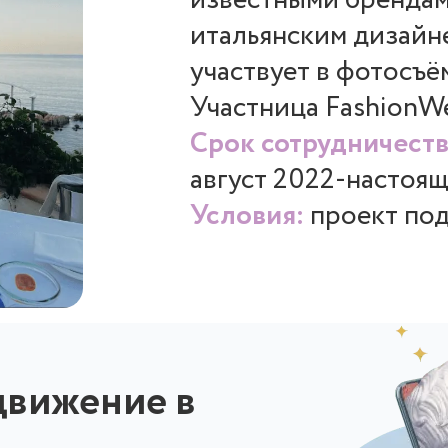
известными брендам
итальянским дизайн
участвует в фотосъё
Участница FashionW
Срок сотрудничеств
август 2022-настоя
Условия:
проект по
движение в