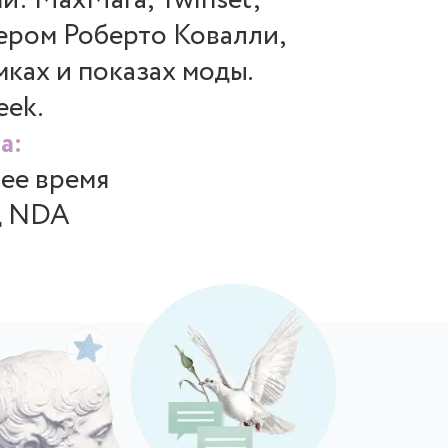
и: MaxMara, Twinset,
ером Роберто Ковалли,
мках и показах моды.
eek.
а:
щее время
д NDA